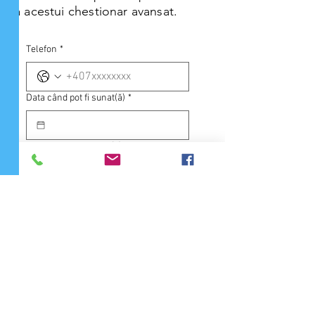
a acestui chestionar avansat.
Telefon
*
Data când pot fi sunat(ă)
*
Ora când pot fi sunat(ă)
*
:
Email
*
Submit
Copyright © 2026
Dog Camp România