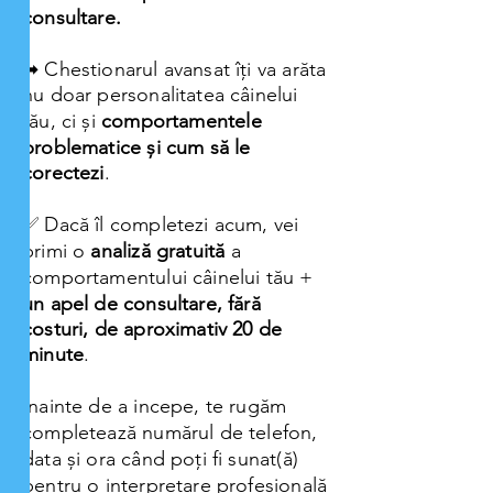
consultare.
➡ Chestionarul avansat îți va arăta
nu doar personalitatea câinelui
tău, ci și
comportamentele
problematice și cum să le
corectezi
.
✅ Dacă îl completezi acum, vei
primi o
analiză gratuită
a
comportamentului câinelui tău +
un apel de consultare, fără
costuri, de aproximativ 20 de
minute
.
Inainte de a incepe, te rugăm
completează numărul de telefon,
data și ora când poți fi sunat(ă)
pentru o interpretare profesională