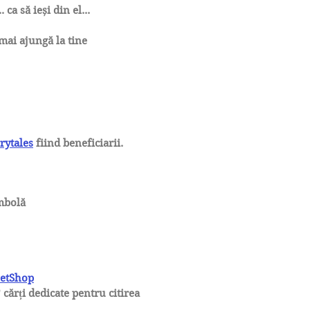
 ca să ieși din el...
ă mai ajungă la tine
rytales
fiind beneficiarii.
ombolă
PetShop
* cărți dedicate pentru citirea