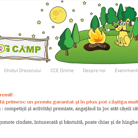
Ghidul Dresorului
CCE Online
Despre noi
Eveniment
remii!
olă primesc un premiu garantat și în plus pot câștiga mul
e
: competiții și activități premiate, angajând în joc atât cățeii câ
zgomote ciudate, întunecată și bântuită, poate chiar și de hinghe