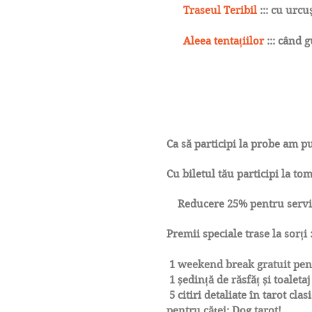
Traseul Teribil
::: cu urcuș
Aleea tentațiilor
::: când 
Ca să participi la probe am pu
Cu biletul tău participi la tom
Reducere 25% pentru servicii
Premii speciale trase la sorți 
1 weekend break gratuit pen
1 ședință de răsfăț și toaleta
5 citiri detaliate în tarot cla
pentru căței: Dog tarot!