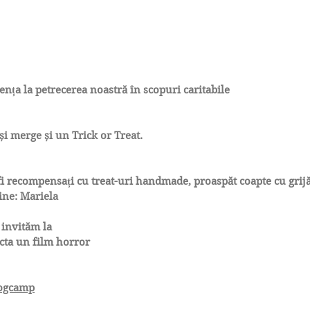
ența la petrecerea noastră în scopuri caritabile
și merge și un Trick or Treat.
fi recompensați cu treat-uri handmade, proaspăt coapte cu grijă
ine: Mariela
 invităm la
cta un film horror
ogcamp