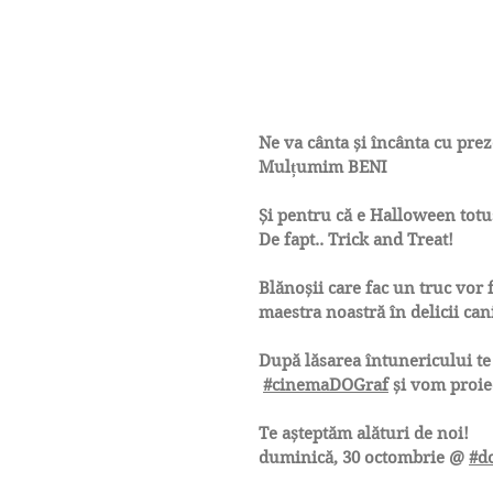
Ne va cânta și încânta cu prez
Mulțumim BENI
Și pentru că e Halloween totu
De fapt.. Trick and Treat!
Blănoșii care fac un truc vor 
maestra noastră în delicii can
După lăsarea întunericului te
#cinemaDOGraf
și vom proie
Te așteptăm alături de noi!
duminică, 30 octombrie @
#d