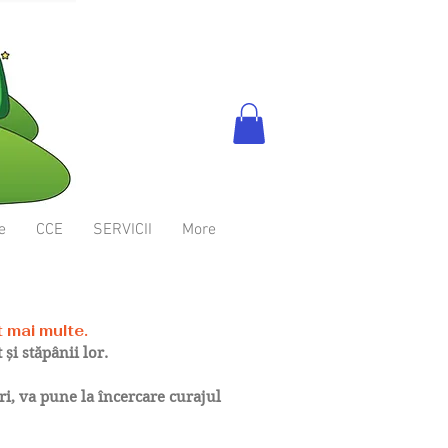
e
CCE
SERVICII
More
t mai multe.
t și stăpânii lor.
ri, va pune la încercare curajul