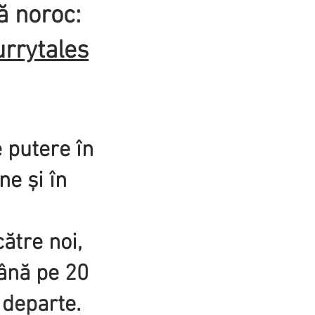
ă noroc:
urrytales
e putere în
ne și în
ătre noi,
până pe 20
departe.