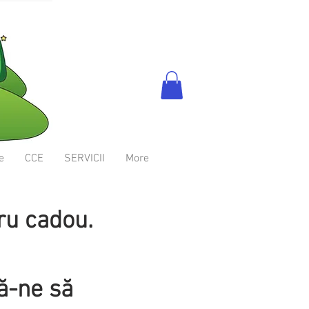
e
CCE
SERVICII
More
ru cadou.
tă-ne să