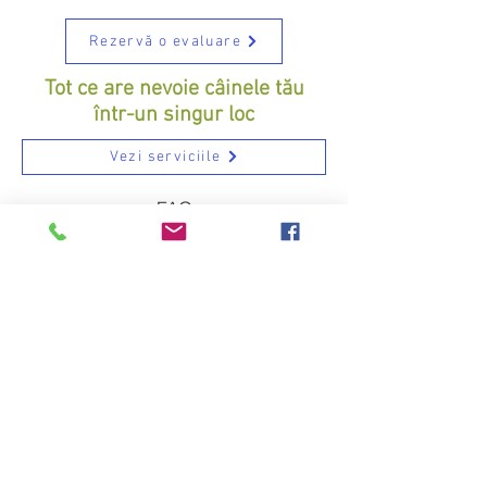
Rezervă o evaluare
Tot ce are nevoie câinele tău
într-un singur loc
Vezi serviciile
FAQ
Copyright © 2026
Dog Camp România
Centru canin din Bucovăț, județul Timiș.
Adresă: Bucovăț nr. 368
Telefon:
0786 366 923
Servicii:
pensiune canină
- daycare
-
dresaj canin
- educație pentru stăpâni
-
evenimente canine