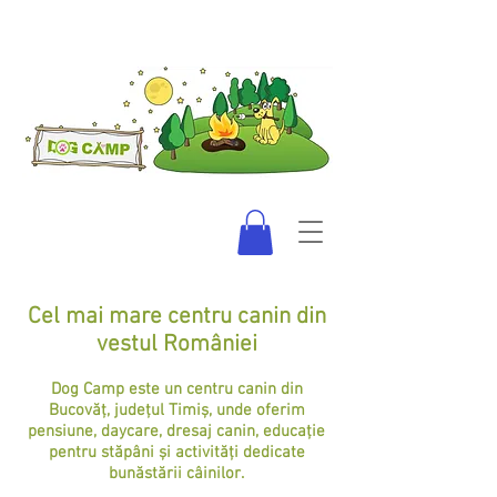
Cel mai mare centru canin din
vestul României
​Dog Camp este un centru canin din
Bucovăț, județul Timiș, unde oferim
pensiune, daycare, dresaj canin, educație
pentru stăpâni și activități dedicate
bunăstării câinilor.